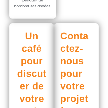
pendant de
nombreuses années.
Un
Conta
café
ctez-
pour
nous
discut
pour
er de
votre
votre
projet