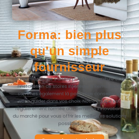
Forma: bien plus
qu'un simple
fournisseur
Notre mission ne s’arrête pas à la fourniture et à
l’installation de stores intérieurs à Reims. Nous
sommes également là pour vous conseiller et
vous guider dans vos choix. Notre équipe est
régulièrement formée aux dernières innovations
du marché pour vous offrir les meilleures solutions
possibles.