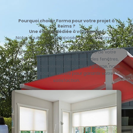
Pourquoi choisir Forma pour votre projet à
Reims ?
Une équipe dédiée à votre projet
Notre équipe, est composée de professionnels
passionnés par leur métier. Nous vous
accompagnons dans chaque étape de votre
projet. Que ce soit pour des volets, des fenêtres,
des portails ou même une porte de garage, nous
mettons tout en œuvre pour garantir votre
satisfaction.