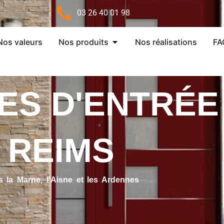
03 26 40 01 98
Ouvrir Nos produits
Nos valeurs
Nos produits
Nos réalisations
FA
ES D'ENTRÉE
REIMS
 la Marne, l'Aisne et les Ardennes