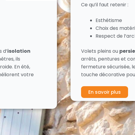
Ce qu’il faut retenir :
Esthétisme
Choix des matér
Respect de l’arc
s d’
isolation
Volets pleins ou
persi
tres, ils
arrêts, pentures et co
roide. En été,
fermeture sécurisée, l
éliorent votre
touche décorative pou
En savoir plus